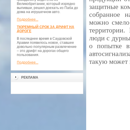
Великобритании, который изрядно
защитные ко
выпивши, решил доехать из Паба до
дома на игрушечном авто.
собранное н
Подробнее...
можно смело
ТЮРЕМНЫЙ СРОК ЗА ДРИФТ НА
территории.
ДОРОГЕ
люди с дурны
В последнее время в Саудовской
Аравии появилось новое, ставшее
о попытке в
довольно популярным развлечение
– это дрифт на дорогах общего
автосигнали
пользования.
такую может 
Подробнее...
РЕКЛАМА