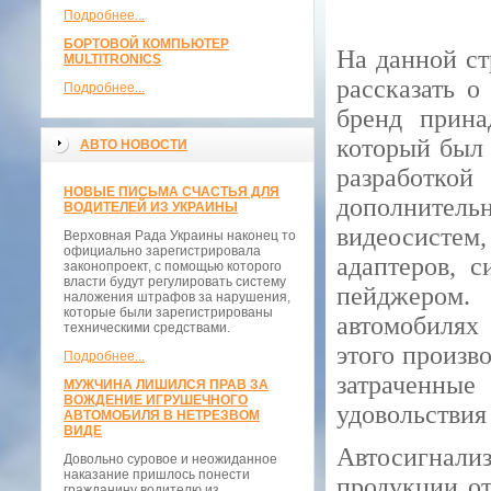
Подробнее...
БОРТОВОЙ КОМПЬЮТЕР
На данной с
MULTITRONICS
рассказать о
Подробнее...
бренд прина
который был 
АВТО НОВОСТИ
разработк
НОВЫЕ ПИСЬМА СЧАСТЬЯ ДЛЯ
дополнитель
ВОДИТЕЛЕЙ ИЗ УКРАИНЫ
видеосисте
Верховная Рада Украины наконец то
официально зарегистрировала
адаптеров, с
законопроект, с помощью которого
власти будут регулировать систему
пейджером.
наложения штрафов за нарушения,
которые были зарегистрированы
автомобилях
техническими средствами.
этого произв
Подробнее...
затраченны
МУЖЧИНА ЛИШИЛСЯ ПРАВ ЗА
ВОЖДЕНИЕ ИГРУШЕЧНОГО
удовольствия
АВТОМОБИЛЯ В НЕТРЕЗВОМ
ВИДЕ
Автосигна
Довольно суровое и неожиданное
наказание пришлось понести
продукции о
гражданину водителю из