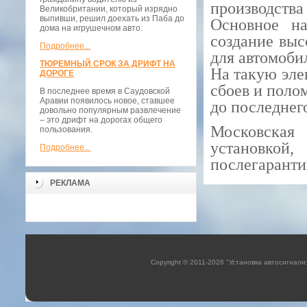
производства
Великобритании, который изрядно
выпивши, решил доехать из Паба до
Основное на
дома на игрушечном авто.
создание выс
Подробнее...
для автомоби
ТЮРЕМНЫЙ СРОК ЗА ДРИФТ НА
На такую эле
ДОРОГЕ
сбоев и поло
В последнее время в Саудовской
Аравии появилось новое, ставшее
до последнег
довольно популярным развлечение
– это дрифт на дорогах общего
Московская
пользования.
установкой
Подробнее...
послегарант
РЕКЛАМА
Copyright © 2011-2026 "Установка автосигнали