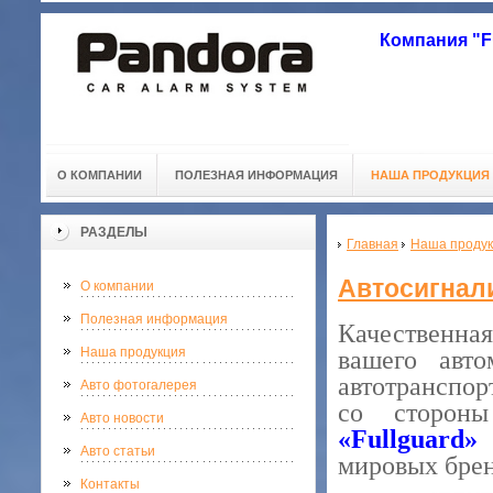
Компания "
О КОМПАНИИ
ПОЛЕЗНАЯ ИНФОРМАЦИЯ
НАША ПРОДУКЦИЯ
РАЗДЕЛЫ
Главная
Наша проду
Автосигнал
О компании
Полезная информация
Качественна
Наша продукция
вашего авто
автотранспор
Авто фотогалерея
со стороны
Авто новости
«
Fullguard
»
п
Авто статьи
мировых брен
Контакты