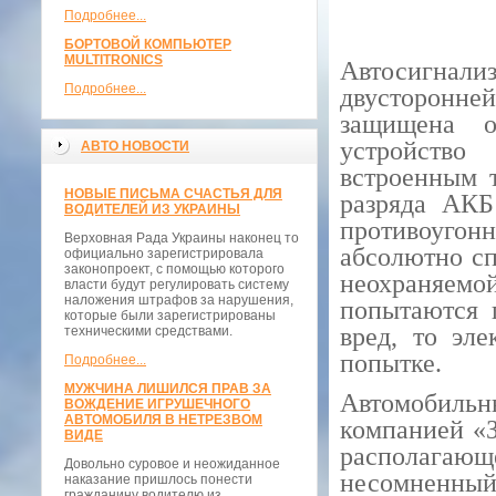
Подробнее...
БОРТОВОЙ КОМПЬЮТЕР
MULTITRONICS
Автосигнали
Подробнее...
двусторонн
защищена о
устройство
АВТО НОВОСТИ
встроенным 
НОВЫЕ ПИСЬМА СЧАСТЬЯ ДЛЯ
разряда АКБ
ВОДИТЕЛЕЙ ИЗ УКРАИНЫ
противоугонн
Верховная Рада Украины наконец то
абсолютно сп
официально зарегистрировала
законопроект, с помощью которого
неохраняе
власти будут регулировать систему
наложения штрафов за нарушения,
попытаются 
которые были зарегистрированы
вред, то эле
техническими средствами.
попытке.
Подробнее...
МУЖЧИНА ЛИШИЛСЯ ПРАВ ЗА
Автомобил
ВОЖДЕНИЕ ИГРУШЕЧНОГО
АВТОМОБИЛЯ В НЕТРЕЗВОМ
компанией «З
ВИДЕ
располагающ
Довольно суровое и неожиданное
несомненный
наказание пришлось понести
гражданину водителю из